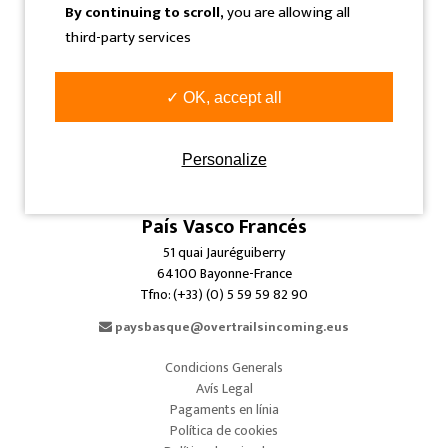
Tfno: (+34) 943 360 300
By continuing to scroll,
you are allowing all
third-party services
info@overtrailsincoming.eus
Navarra
✓ OK, accept all
C/ Sangüesa, 31 Bajo
31005 Pamplona-Iruñea-Spain
Tfno: (+34) 948 293 479
Personalize
info@overtrailsincoming.eus
País Vasco Francés
51 quai Jauréguiberry
64100 Bayonne-France
Tfno: (+33) (0) 5 59 59 82 90
paysbasque@overtrailsincoming.eus
Condicions Generals
Avís Legal
Pagaments en línia
Política de cookies