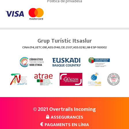
Política de privadesa
Grup Turístic Itsaslur
CINA:014, UETC:091, ASS:0148, CIE:2507, ASS:0292, IM-ESP-160002
© 2021 Overtrails Incoming
ASSEGURANCES
PAGAMENTS EN LÍNIA