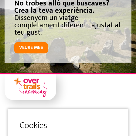
No trobes allò que buscaves?
Crea la teva experiència.
Dissenyem un viatge
completament diferent i ajustat al
teu gust.
VEURE MÉS
Gipuzkoa
Samaniego Kalea 1 Solairuartea
20400 Tolosa-Gipuzkoa-Spain