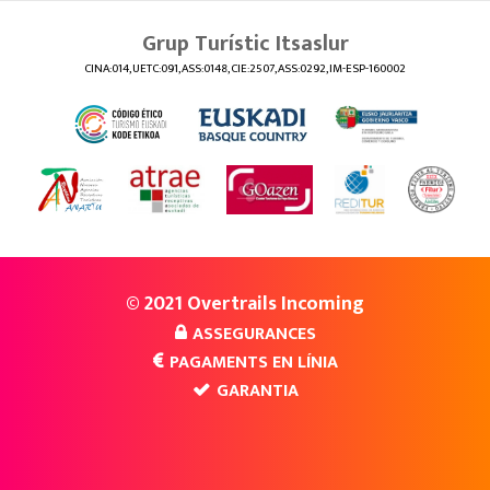
Grup Turístic Itsaslur
CINA:014, UETC:091, ASS:0148, CIE:2507, ASS:0292, IM-ESP-160002
© 2021 Overtrails Incoming
ASSEGURANCES
PAGAMENTS EN LÍNIA
GARANTIA