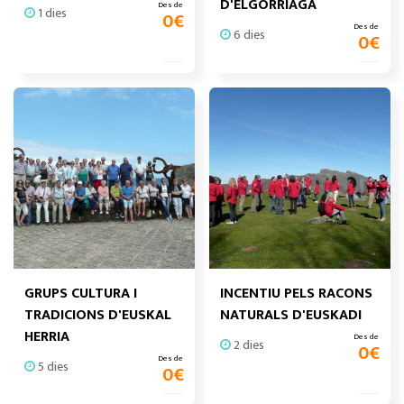
D'ELGORRIAGA
Des de
1 dies
0
€
Des de
6 dies
0
€
GRUPS CULTURA I
INCENTIU PELS RACONS
TRADICIONS D'EUSKAL
NATURALS D'EUSKADI
HERRIA
Des de
2 dies
0
€
Des de
5 dies
0
€