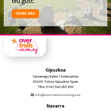
teu gust.
VEURE MÉS
Gipuzkoa
Samaniego Kalea 1 Solairuartea
20400 Tolosa-Gipuzkoa-Spain
Tfno: (+34) 943 360 300
info@overtrailsincoming.eus
Navarra