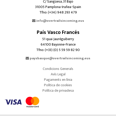
C/ Sangüesa, 31 Bajo
31005 Pamplona-Iruñea-Spain
Tfno: (+34) 948 293 479
info@overtrailsincoming.eus
País Vasco Francés
51 quai Jauréguiberry
64100 Bayonne-France
Tfno: (+33) (0) 5 59 59 82 90
paysbasque@overtrailsincoming.eus
Condicions Generals
Avís Legal
Pagaments en línia
Política de cookies
Política de privadesa