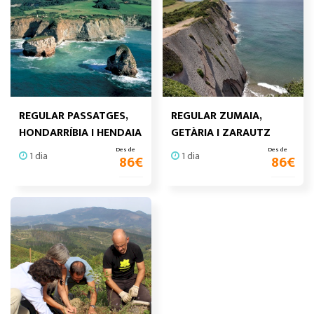
REGULAR PASSATGES,
REGULAR ZUMAIA,
HONDARRÍBIA I HENDAIA
GETÀRIA I ZARAUTZ
Des de
Des de
1 dia
1 dia
86
€
86
€