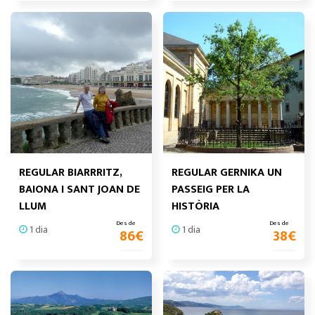
REGULAR BIARRRITZ,
REGULAR GERNIKA UN
BAIONA I SANT JOAN DE
PASSEIG PER LA
LLUM
HISTÒRIA
Des de
Des de
1 dia
1 dia
86
€
38
€