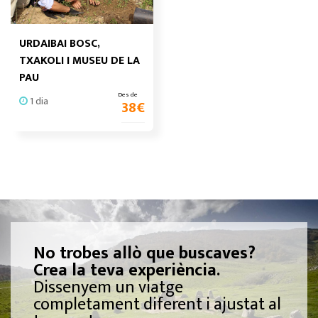
URDAIBAI BOSC,
TXAKOLI I MUSEU DE LA
PAU
Des de
1 dia
38
€
No trobes allò que buscaves?
Crea la teva experiència.
Dissenyem un viatge
completament diferent i ajustat al