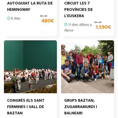
AUTOGUIAT LA RUTA DE
CIRCUIT LES 7
HEMINGWAY
PROVÍNCIES DE
L'EUSKERA
Des de
8 dies
480
€
Des de
11 dies: dilluns a
1.590
€
dijous
CONGRÉS ELS SANT
GRUPS BAZTAN,
FERMINES I VALL DE
ZUGARRAMURDI I
BAZTAN
BALNEARI