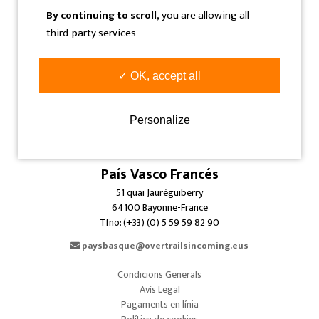
20400 Tolosa-Gipuzkoa-Spain
By continuing to scroll,
you are allowing all
Tfno: (+34) 943 360 300
third-party services
info@overtrailsincoming.eus
Navarra
✓ OK, accept all
C/ Sangüesa, 31 Bajo
31005 Pamplona-Iruñea-Spain
Tfno: (+34) 948 293 479
Personalize
info@overtrailsincoming.eus
País Vasco Francés
51 quai Jauréguiberry
64100 Bayonne-France
Tfno: (+33) (0) 5 59 59 82 90
paysbasque@overtrailsincoming.eus
Condicions Generals
Avís Legal
Pagaments en línia