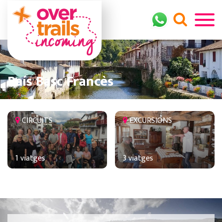
País Basc Francès
CIRCUITS
EXCURSIONS
1 viatges
3 viatges