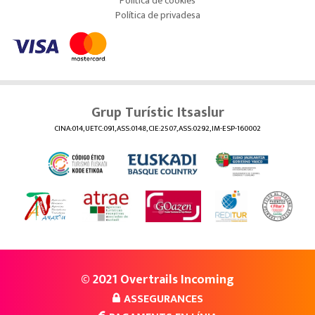
Política de cookies
Política de privadesa
Grup Turístic Itsaslur
CINA:014, UETC:091, ASS:0148, CIE:2507, ASS:0292, IM-ESP-160002
© 2021 Overtrails Incoming
ASSEGURANCES