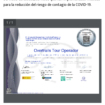
para la reducción del riesgo de contagio de la COVID-19.
1 / 1
(QHOPDUFRGHO6LVWHPD,QWHJUDOGH&DOLGDG7XUtVWLFDHQ
'HVWLQRV6,&7('OD6HFUHWDUtDGH(VWDGRGH7XULVPR
reconoce que:
Helmugen Kalitate Turistikoaren Osoko-Sistemaren 
esparruan, Estatuko Turismo Idazkaritzak honako hau 
onartzen du:
Overtrails Tour Operador
+DVXSHUDGRODHYDOXDFLyQGHODV%XHQDVSUiFWLFDVDYDQ]DGDV6,&7('SDUDODUHGXFFLyQGHOULHVJRGHFRQWDJLRSRUFRURQDYLUXV6$56&R9HQ
HOVHFWRUWXUtVWLFR
Turismo sektorean SARS-CoV-2 koronabirusagatiko kutsatze-arriskua murrizteko SICTED Praktika on aurreratuen ebaluazioa gainditu du. 
Tolosaldea, 07 de julio de 2021
Tolosaldea, 2021eko uztailaren 7an
3HULRGRGHYLJHQFLDDxRVGHVGHIHFKDGHO&RPLWp
Indarraldia: bi urtekoa batzordearen datatik
$QD0XxR]/ODEUHV
-DYLHU+XUWDGR'RPtQJXH]
Iker Urruzola
&DUORV'DQLHO&DVDUHV'tD]
Subdirectora General de Desarrollo y 
Consejero de Turismo, Comercio y 
Presidente de Tolosaldea Garatzen
Secretario General de la FEMP
6RVWHQLELOLGDG7XUtVWLFD
Consumo
Turismo. Merkataritza eta Kontsumo 
Tolosaldea Garatzeneko lehendakaria
sailburua