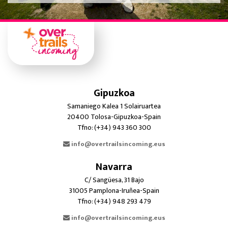
Gipuzkoa
Samaniego Kalea 1 Solairuartea
20400 Tolosa-Gipuzkoa-Spain
Tfno: (+34) 943 360 300
info@overtrailsincoming.eus
Navarra
C/ Sangüesa, 31 Bajo
31005 Pamplona-Iruñea-Spain
Tfno: (+34) 948 293 479
info@overtrailsincoming.eus