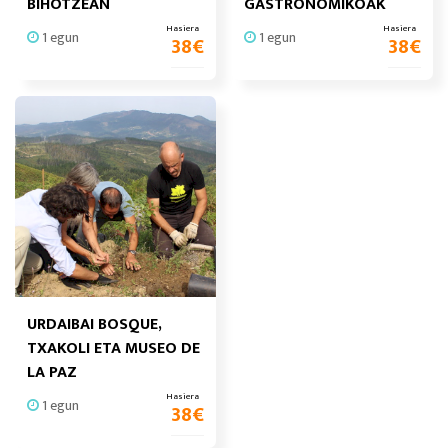
BIHOTZEAN
GASTRONOMIKOAK
Hasiera
Hasiera
1 egun
1 egun
38
€
38
€
URDAIBAI BOSQUE,
TXAKOLI ETA MUSEO DE
LA PAZ
Hasiera
1 egun
38
€