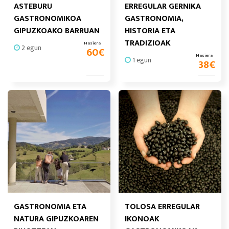
ASTEBURU
ERREGULAR GERNIKA
GASTRONOMIKOA
GASTRONOMIA,
GIPUZKOAKO BARRUAN
HISTORIA ETA
TRADIZIOAK
Hasiera
2 egun
60
€
Hasiera
1 egun
38
€
GASTRONOMIA ETA
TOLOSA ERREGULAR
NATURA GIPUZKOAREN
IKONOAK