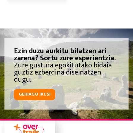
Ezin duzu aurkitu bilatzen ari
zarena? Sortu zure esperientzia.
Zure gustura egokitutako bidaia
guztiz ezberdina diseinatzen
dugu.
GEHIAGO IKUSI