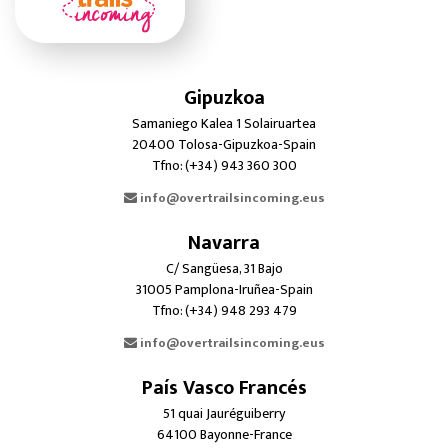
Gipuzkoa
Samaniego Kalea 1 Solairuartea
20400 Tolosa-Gipuzkoa-Spain
Tfno: (+34) 943 360 300
info@overtrailsincoming.eus
Navarra
C/ Sangüesa, 31 Bajo
31005 Pamplona-Iruñea-Spain
Tfno: (+34) 948 293 479
info@overtrailsincoming.eus
País Vasco Francés
51 quai Jauréguiberry
64100 Bayonne-France