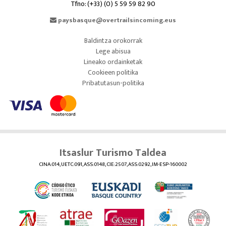
Tfno: (+33) (0) 5 59 59 82 90
paysbasque@overtrailsincoming.eus
Baldintza orokorrak
Lege abisua
Lineako ordainketak
Cookieen politika
Pribatutasun-politika
Itsaslur Turismo Taldea
CINA:014, UETC:091, ASS:0148, CIE:2507, ASS:0292, IM-ESP-160002