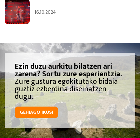
16.10.2024
Ezin duzu aurkitu bilatzen ari
zarena? Sortu zure esperientzia.
Zure gustura egokitutako bidaia
guztiz ezberdina diseinatzen
dugu.
GEHIAGO IKUSI