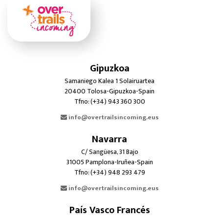
Gipuzkoa
Samaniego Kalea 1 Solairuartea
20400 Tolosa-Gipuzkoa-Spain
Tfno: (+34) 943 360 300
info@overtrailsincoming.eus
Navarra
C/ Sangüesa, 31 Bajo
31005 Pamplona-Iruñea-Spain
Tfno: (+34) 948 293 479
info@overtrailsincoming.eus
País Vasco Francés