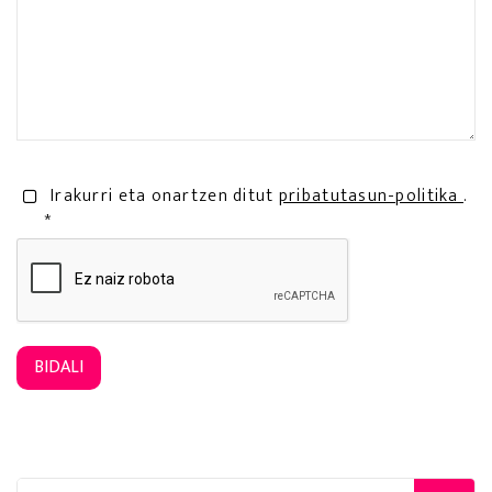
Irakurri eta onartzen ditut
pribatutasun-politika
.
*
BIDALI