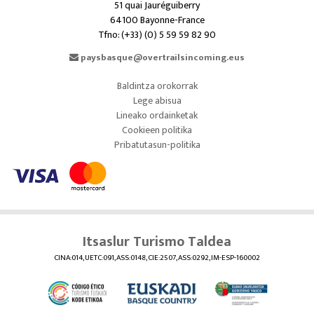
51 quai Jauréguiberry
64100 Bayonne-France
Tfno: (+33) (0) 5 59 59 82 90
paysbasque@overtrailsincoming.eus
Baldintza orokorrak
Lege abisua
Lineako ordainketak
Cookieen politika
Pribatutasun-politika
Itsaslur Turismo Taldea
CINA:014, UETC:091, ASS:0148, CIE:2507, ASS:0292, IM-ESP-160002