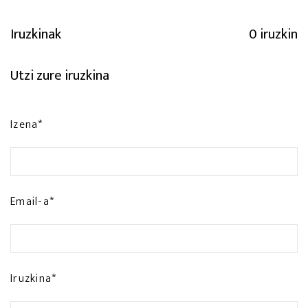
Iruzkinak
0 iruzkin
Utzi zure iruzkina
Izena*
Email-a*
Iruzkina*