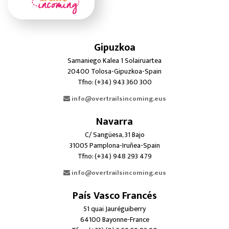
Gipuzkoa
Samaniego Kalea 1 Solairuartea
20400 Tolosa-Gipuzkoa-Spain
Tfno: (+34) 943 360 300
info@overtrailsincoming.eus
Navarra
C/ Sangüesa, 31 Bajo
31005 Pamplona-Iruñea-Spain
Tfno: (+34) 948 293 479
info@overtrailsincoming.eus
País Vasco Francés
51 quai Jauréguiberry
64100 Bayonne-France