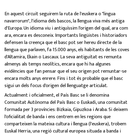
En aquest circuit seguirem la ruta de
l'euskera o "lingua
navarrorum", l'idioma dels bascos, la llengua viva més antiga
d'Europa. Un idioma viu i antiquíssim l'origen del qual, ara com
ara, encara es desconeix. Importants lingüistes i historiadors
defensen la creença que el basc pot ser hereu directe de la
llengua que parlaven, fa 15.000 anys, els habitants de les coves
d'Altamira, Ekain o Lascaux.
La seva antiguitat es remunta
almenys als temps neolítics, encara que hi ha algunes
evidències que fan pensar que el seu origen pot remuntar-se
encara molts anys enrere. Fins i tot és probable que el basc
sigui un dels focus d'origen del llenguatge articulat.
Actualment i oficialment, el País Basc se li denomina
Comunitat Autònoma del País Basc o Euskadi, una comunitat
formada per 3 províncies: Bizkaia, Gipuzkoa i Araba.
Si deixem
l'oficialitat de banda i ens centrem en les regions que
comparteixen la mateixa cultura i llengua (l'euskera), trobem
Euskal Herria, una regió cultural europea situada a banda i