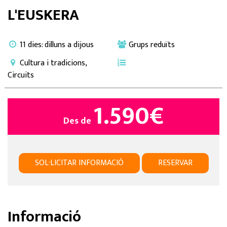
L'EUSKERA
11 dies: dilluns a dijous
Grups reduïts
Cultura i tradicions,
Circuits
1.590
€
Des de
SOL·LICITAR INFORMACIÓ
RESERVAR
Informació