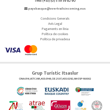
Tfno: (+33) (0) 5 59 59 82 90
paysbasque@overtrailsincoming.eus
Condicions Generals
Avís Legal
Pagaments en línia
Política de cookies
Política de privadesa
Grup Turístic Itsaslur
CINA:014, UETC:091, ASS:0148, CIE:2507, ASS:0292, IM-ESP-160002