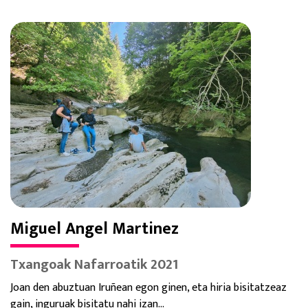
Miguel Angel Martinez
Txangoak Nafarroatik 2021
Joan den abuztuan Iruñean egon ginen, eta hiria bisitatzeaz
gain, inguruak bisitatu nahi izan...