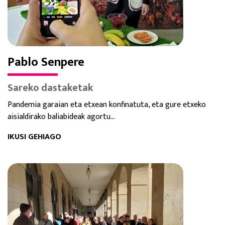
Pablo Senpere
Sareko dastaketak
Pandemia garaian eta etxean konfinatuta, eta gure etxeko
aisialdirako baliabideak agortu...
IKUSI GEHIAGO