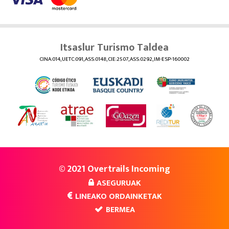
Itsaslur Turismo Taldea
CINA:014, UETC:091, ASS:0148, CIE:2507, ASS:0292, IM-ESP-160002
© 2021 Overtrails Incoming
ASEGURUAK
LINEAKO ORDAINKETAK
BERMEA