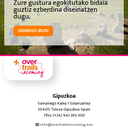
Zure gustura egokitutako bidaia
guztiz ezberdina diseinatzen
dugu.
GEHIAGO IKUSI
Gipuzkoa
Samaniego Kalea 1 Solairuartea
20400 Tolosa-Gipuzkoa-Spain
Tfno: (+34) 943 360 300
info@overtrailsincoming.eus