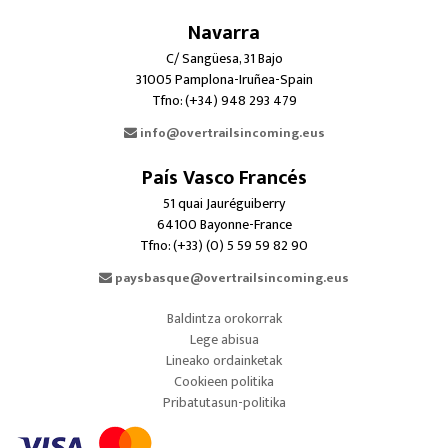
Navarra
C/ Sangüesa, 31 Bajo
31005 Pamplona-Iruñea-Spain
Tfno: (+34) 948 293 479
info@overtrailsincoming.eus
País Vasco Francés
51 quai Jauréguiberry
64100 Bayonne-France
Tfno: (+33) (0) 5 59 59 82 90
paysbasque@overtrailsincoming.eus
Baldintza orokorrak
Lege abisua
Lineako ordainketak
Cookieen politika
Pribatutasun-politika