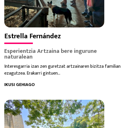
Estrella Fernández
Esperientzia Artzaina bere ingurune
naturalean
Interesgarria izan zen guretzat artzainaren bizitza familian
ezagutzea. Erakarri gintuen...
IKUSI GEHIAGO