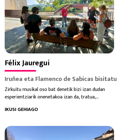
Félix Jauregui
Iruñea eta Flamenco de Sabicas bisitatu
Zirkuitu musikal oso bat denetik bizi izan dudan
esperientziarik onenetakoa izan da, tratua,...
IKUSI GEHIAGO