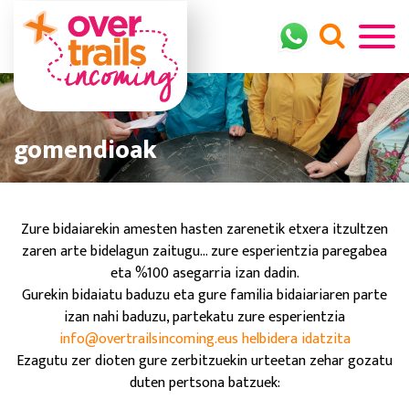
gomendioak
Zure bidaiarekin amesten hasten zarenetik etxera itzultzen
zaren arte bidelagun zaitugu... zure esperientzia paregabea
eta %100 asegarria izan dadin.
Gurekin bidaiatu baduzu eta gure familia bidaiariaren parte
izan nahi baduzu, partekatu zure esperientzia
info@overtrailsincoming.eus helbidera idatzita
Ezagutu zer dioten gure zerbitzuekin urteetan zehar gozatu
duten pertsona batzuek: