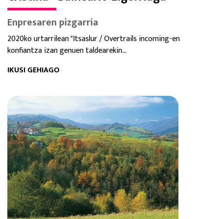
Enpresaren pizgarria
2020ko urtarrilean "Itsaslur / Overtrails incoming-en
konfiantza izan genuen taldearekin...
IKUSI GEHIAGO