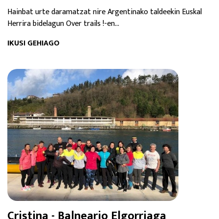
Hainbat urte daramatzat nire Argentinako taldeekin Euskal
Herrira bidelagun Over trails !-en...
IKUSI GEHIAGO
Cristina - Balneario Elgorriaga