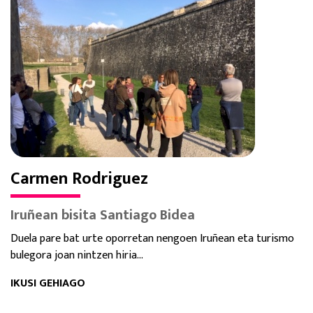
Carmen Rodriguez
Iruñean bisita Santiago Bidea
Duela pare bat urte oporretan nengoen Iruñean eta turismo
bulegora joan nintzen hiria...
IKUSI GEHIAGO