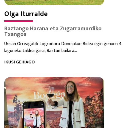
Olga Iturralde
Baztango Harana eta Zugarramurdiko
Txangoa
Urrian Orreagatik Logroñora Donejakue Bidea egin genuen 4
laguneko taldea gara, Baztan bailara...
IKUSI GEHIAGO