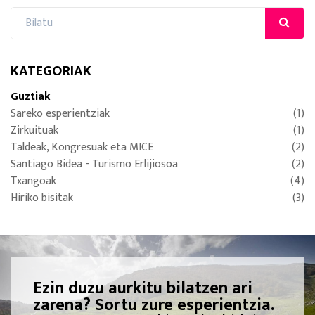
KATEGORIAK
Guztiak
Sareko esperientziak
(1)
Zirkuituak
(1)
Taldeak, Kongresuak eta MICE
(2)
Santiago Bidea - Turismo Erlijiosoa
(2)
Txangoak
(4)
Hiriko bisitak
(3)
Ezin duzu aurkitu bilatzen ari
zarena? Sortu zure esperientzia.