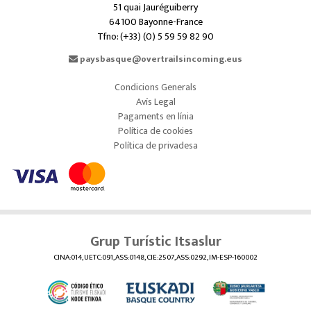
51 quai Jauréguiberry
64100 Bayonne-France
Tfno: (+33) (0) 5 59 59 82 90
paysbasque@overtrailsincoming.eus
Condicions Generals
Avís Legal
Pagaments en línia
Política de cookies
Política de privadesa
Grup Turístic Itsaslur
CINA:014, UETC:091, ASS:0148, CIE:2507, ASS:0292, IM-ESP-160002