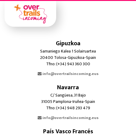
Gipuzkoa
Samaniego Kalea 1 Solairuartea
20400 Tolosa-Gipuzkoa-Spain
Tfno: (+34) 943 360 300
info@overtrailsincoming.eus
Navarra
C/ Sangüesa, 31 Bajo
31005 Pamplona-Iruñea-Spain
Tfno: (+34) 948 293 479
info@overtrailsincoming.eus
País Vasco Francés