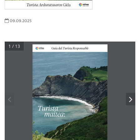
09.09.2025
1 / 13
Guía del 
Turista Responsable
Turista 
     maitea
: