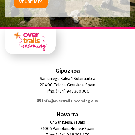
VEURE MÉS
Gipuzkoa
Samaniego Kalea 1 Solairuartea
20400 Tolosa-Gipuzkoa-Spain
Tfno: (+34) 943 360 300
info@overtrailsincoming.eus
Navarra
C/ Sangüesa, 31 Bajo
31005 Pamplona-Iruñea-Spain
Tfno: (+34) 948 293 479