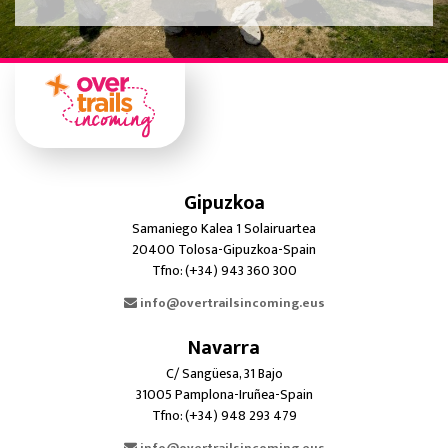
Gipuzkoa
Samaniego Kalea 1 Solairuartea
20400 Tolosa-Gipuzkoa-Spain
Tfno: (+34) 943 360 300
info@overtrailsincoming.eus
Navarra
C/ Sangüesa, 31 Bajo
31005 Pamplona-Iruñea-Spain
Tfno: (+34) 948 293 479