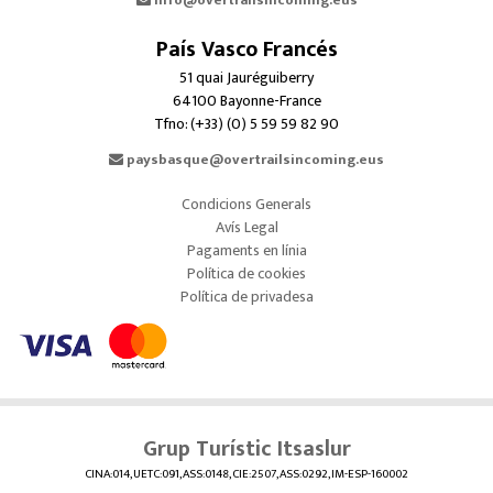
info@overtrailsincoming.eus
País Vasco Francés
51 quai Jauréguiberry
64100 Bayonne-France
Tfno: (+33) (0) 5 59 59 82 90
paysbasque@overtrailsincoming.eus
Condicions Generals
Avís Legal
Pagaments en línia
Política de cookies
Política de privadesa
Grup Turístic Itsaslur
CINA:014, UETC:091, ASS:0148, CIE:2507, ASS:0292, IM-ESP-160002