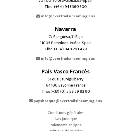
20400 Tolosa-Gipuzkoa-Spain
Tfno: (+34) 943 360 300
info@overtrailsincoming.eus
Navarra
C/ Sangüesa, 31 Bajo
31005 Pamplona-Iruñea-Spain
Tfno: (+34) 948 293 479
info@overtrailsincoming.eus
País Vasco Francés
51 quai Jauréguiberry
64100 Bayonne-France
Tfno: (+33) (0) 5 59 59 82 90
paysbasque@overtrailsincoming.eus
Conditions générales
Avis juridique
Paiements en ligne