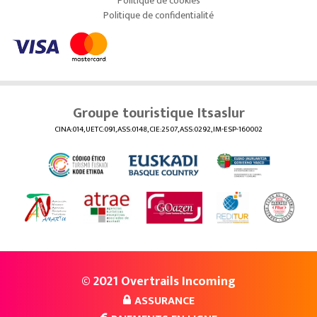
Politique de cookies
Politique de confidentialité
Groupe touristique Itsaslur
CINA:014, UETC:091, ASS:0148, CIE:2507, ASS:0292, IM-ESP-160002
© 2021 Overtrails Incoming
ASSURANCE