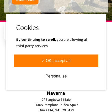
By continuing to scroll,
you are allowing all
third-party services
Gipuzkoa
✓ OK, accept all
Samaniego Kalea 1 Solairuartea
20400 Tolosa-Gipuzkoa-Spain
Tfno: (+34) 943 360 300
Personalize
info@overtrailsincoming.eus
Navarra
C/ Sangüesa, 31 Bajo
31005 Pamplona-Iruñea-Spain
Tfno: (+34) 948 293 479