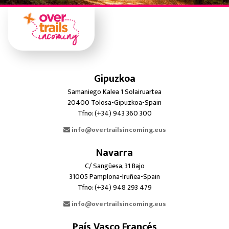
Gipuzkoa
Samaniego Kalea 1 Solairuartea
20400 Tolosa-Gipuzkoa-Spain
Tfno: (+34) 943 360 300
info@overtrailsincoming.eus
Navarra
C/ Sangüesa, 31 Bajo
31005 Pamplona-Iruñea-Spain
Tfno: (+34) 948 293 479
info@overtrailsincoming.eus
País Vasco Francés