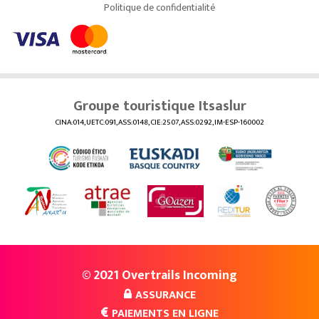
Politique de confidentialité
Groupe touristique Itsaslur
CINA:014, UETC:091, ASS:0148, CIE:2507, ASS:0292, IM-ESP-160002
© 2021 Overtrails Incoming
ASSURANCE
PAIEMENTS EN LIGNE